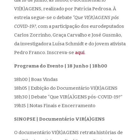
dia 18 de junho, às 18h00, o documentário
VI(R)AGENS, realizado por Patrícia Pedrosa. À
estreia segue-se o debate
“Que VI(R)AGENS pós
COVID-19?
, com a participação dos eurodeputados
Carlos Zorrinho, Graça Carvalho e José Gusmão,
da investigadora Luísa Schmidt e do jovem ativista
Pedro Franco. Inscreva-se
aqui
.
Programa do Evento | 18 Junho | 18h00
18h00 | Boas Vindas
18h05 | Exibição do Documentário VI(R)AGENS
18h30 | Debate “Que VIR(A)GENS pós-COVID-19?”
19h15 | Notas Finais e Encerramento
SINOPSE | Documentário VIR(A)GENS
O documentário VI(R)AGENS retrata histórias de