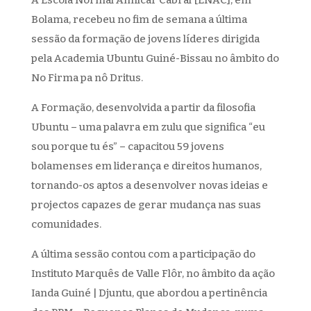
A Escola Normal Amílcar Cabral [ENAC], em
Bolama, recebeu no fim de semana a última
sessão da formação de jovens líderes dirigida
pela Academia Ubuntu Guiné-Bissau no âmbito do
No Firma pa nô Dritus.
A Formação, desenvolvida a partir da filosofia
Ubuntu – uma palavra em zulu que significa “eu
sou porque tu és” – capacitou 59 jovens
bolamenses em liderança e direitos humanos,
tornando-os aptos a desenvolver novas ideias e
projectos capazes de gerar mudança nas suas
comunidades.
A última sessão contou com a participação do
Instituto Marquês de Valle Flôr, no âmbito da ação
Ianda Guiné | Djuntu, que abordou a pertinência