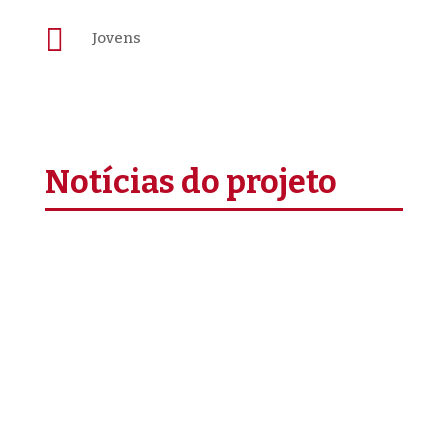

Jovens
Notícias do projeto
Assinala-se hoje o 27º aniversário da