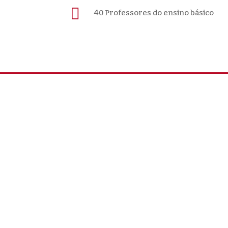

40 Professores do ensino básico
 em Có, a cerca de 40km de Bissau, onde está a ser concluído 