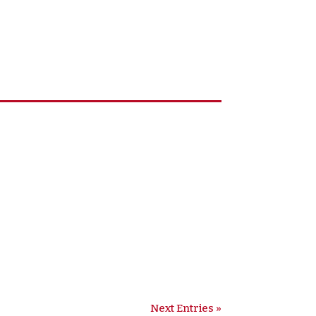
um dos 5 Jardins de Infância que
Next Entries »