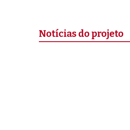
Notícias do projeto
Uma delegação do Instituto Camões esteve
estamos a construir.