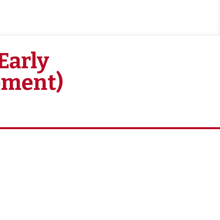
Early
pment)