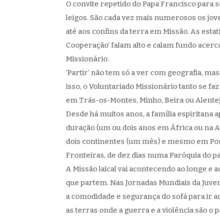
O convite repetido do Papa Francisco para
leigos. São cada vez mais numerosos os j
até aos confins da terra em Missão. As estat
Cooperação’ falam alto e calam fundo acer
Missionário.
‘Partir’ não tem só a ver com geografia, ma
isso, o Voluntariado Missionário tanto se faz
em Trás-os-Montes, Minho, Beira ou Alente
Desde há muitos anos, a família espiritana 
duração (um ou dois anos em África ou na 
dois continentes (um mês) e mesmo em Por
Fronteiras, de dez dias numa Paróquia do pa
A Missão laical vai acontecendo ao longe e
que partem. Nas Jornadas Mundiais da Juve
a comodidade e segurança do sofá para ir 
as terras onde a guerra e a violência são o