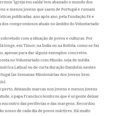
 sermos ‘Igreja em saída’ tem abanado o mundo dos
ovens e menos jovens que saem de Portugal e rumam
ísticas publicadas, ano após ano, pela Fundação Fé e
ca dos compromissos atuais no âmbito do Voluntariado
s sobretudo com a situação de povos e culturas. Por
 lá longe, em Timor, na Índia ou na Bolívia, como se faz
jo, apenas para dar alguns exemplos concretos.
aposta no Voluntariado com Missão, seja de média
América Latina) ou de curta duração (também nestes
tugal (as Semanas Missionárias dos Jovens Sem
ís).
 ao perto, deixando marcas nos jovens e menos jovens
ntude, o papa Francisco lembrou que é urgente deixar
ao encontro das periferias e das margens. Recordou
 pão nosso de cada dia de povos mártires. Há muito