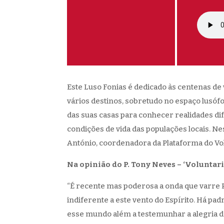
Este Luso Fonias é dedicado às centenas d
vários destinos, sobretudo no espaço lusóf
das suas casas para conhecer realidades di
condições de vida das populações locais. 
António, coordenadora da Plataforma do Vo
Na opinião do P. Tony Neves – ‘Voluntar
“É recente mas poderosa a onda que varre P
indiferente a este vento do Espírito. Há pa
esse mundo além a testemunhar a alegria d