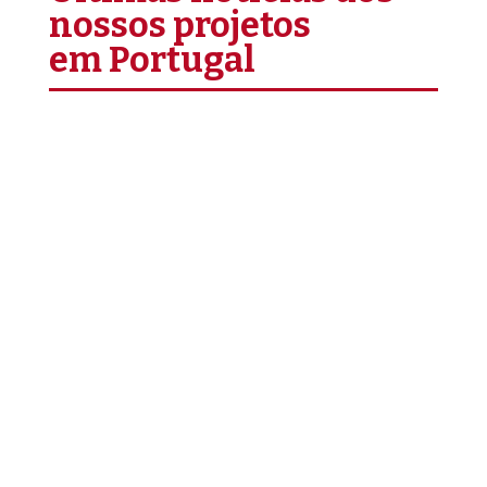
nossos projetos
em Portugal
​Enquanto a crise energética e os conflitos
globais destacam, mais uma vez, a
vulnerabilidade do nosso continente,
apelamos à União Europeia (UE) para que
seja fiel aos seus valores fundadores da
dignidade humana e do respeito aos direitos