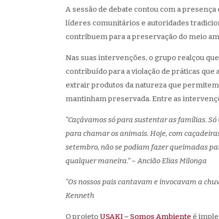
A sessão de debate contou com a presença
líderes comunitários e autoridades tradici
contribuem para a preservação do meio am
Nas suas intervenções, o grupo realçou que
contribuído para a violação de práticas qu
extrair produtos da natureza que permitem
mantinham preservada. Entre as intervençõ
“Caçávamos só para sustentar as famílias. Só
para chamar os animais. Hoje, com caçadeira
setembro, não se podiam fazer queimadas para 
qualquer maneira.” – Ancião Elias Milonga
“Os nossos pais cantavam e invocavam a chuva 
Kenneth
O projeto
USAKI – Somos Ambiente
é imple