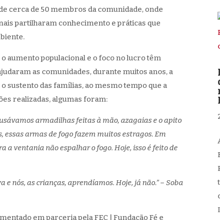
 de cerca de 50 membros da comunidade, onde
onais partilharam conhecimento e práticas que
biente.
 o aumento populacional e o foco no lucro têm
e ajudaram as comunidades, durante muitos anos, a
 o sustento das famílias, ao mesmo tempo que a
es realizadas, algumas foram:
 usávamos armadilhas feitas à mão, azagaias e o apito
s, essas armas de fogo fazem muitos estragos. Em
a ventania não espalhar o fogo. Hoje, isso é feito de
e nós, as crianças, aprendíamos. Hoje, já não.” – Soba
mentado em parceria pela FEC | Fundação Fé e