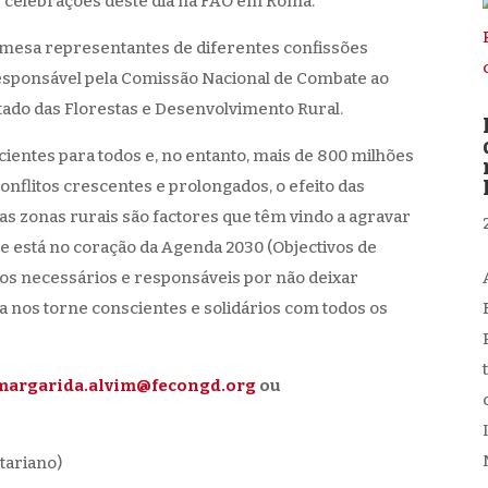
s celebrações deste dia na FAO em Roma.
à mesa representantes de diferentes confissões
o responsável pela Comissão Nacional de Combate ao
tado das Florestas e Desenvolvimento Rural.
cientes para todos e, no entanto, mais de 800 milhões
flitos crescentes e prolongados, o efeito das
as zonas rurais são factores que têm vindo a agravar
ue está no coração da Agenda 2030 (Objectivos de
os necessários e responsáveis por não deixar
a nos torne conscientes e solidários com todos os
margarida.alvim@fecongd.org
ou
tariano)