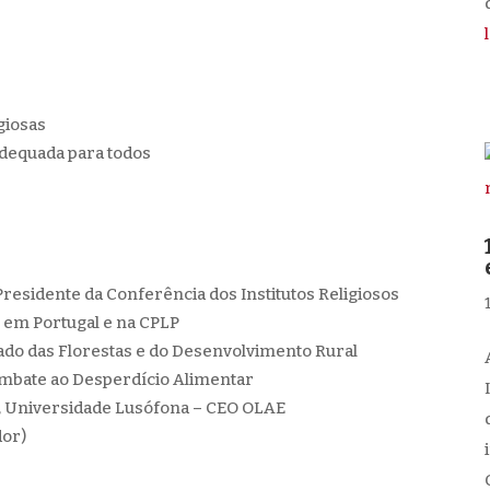
d
giosas
adequada para todos
Presidente da Conferência dos Institutos Religiosos
 em Portugal e na CPLP
tado das Florestas e do Desenvolvimento Rural
ombate ao Desperdício Alimentar
es, Universidade Lusófona – CEO OLAE
dor)