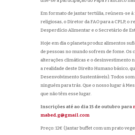
une-se à participação do Papa Francisco na
Em formato de jantar tertúlia, reúnem-se 
religiosas, o Diretor da FAO para a CPLP, 
Desperdício Alimentar e o Secretário de Es
Hoje em dia o planeta produz alimentos sufi
de pessoas no mundo sofrem de fome. Os con
alterações climáticas e o desinvestimento n
a realidade deste Direito Humano básico, q
Desenvolvimento Sustentáveis). Todos som
ninguém para trás. Que o nosso lugar à Mes
que não têm esse lugar.
Inscrições até ao dia 15 de outubro para
mabed.g@gmail.com
Preço: 12€ (Jantar buffet com um prato vege