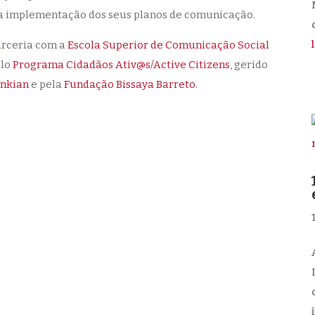
na implementação dos seus planos de comunicação.
d
parceria com a
Escola Superior de Comunicação Social
elo
Programa Cidadãos Ativ@s/Active Citizens
, gerido
enkian
e pela
Fundação Bissaya Barreto
.