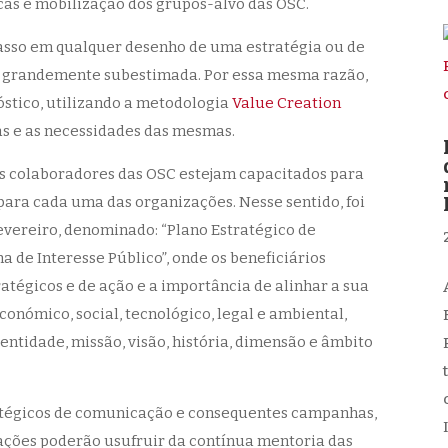
icas e mobilização dos grupos-alvo das OSC.
asso em qualquer desenho de uma estratégia ou de
, grandemente subestimada. Por essa mesma razão,
stico, utilizando a metodologia
Value Creation
cas e as necessidades das mesmas.
os colaboradores das OSC estejam capacitados para
ara cada uma das organizações. Nesse sentido, foi
vereiro, denominado: “Plano Estratégico de
e Interesse Público”, onde os beneficiários
tégicos e de ação e a importância de alinhar a sua
onómico, social, tecnológico, legal e ambiental,
entidade, missão, visão, história, dimensão e âmbito
ratégicos de comunicação e consequentes campanhas,
ações poderão usufruir da contínua mentoria das