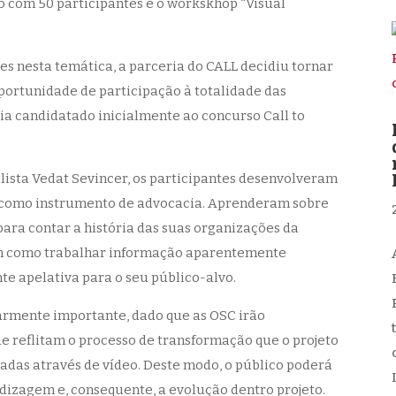
o com 50 participantes e o workskhop “Visual
s nesta temática, a parceria do CALL decidiu tornar
portunidade de participação à totalidade das
ia candidatado inicialmente ao concurso Call to
lista Vedat Sevincer, os participantes desenvolveram
ng como instrumento de advocacia. Aprenderam sobre
para contar a história das suas organizações da
m como trabalhar informação aparentemente
te apelativa para o seu público-alvo.
armente importante, dado que as OSC irão
e reflitam o processo de transformação que o projeto
adas através de vídeo. Deste modo, o público poderá
ndizagem e, consequente, a evolução dentro projeto.