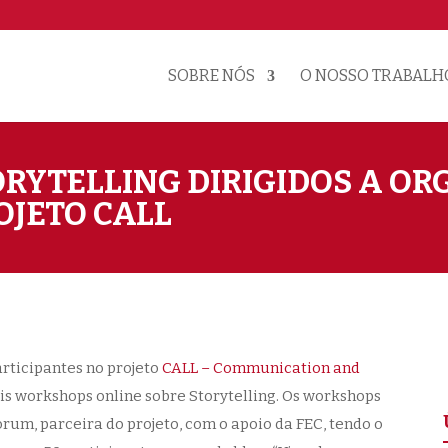
SOBRE NÓS
O NOSSO TRABALH
RYTELLING DIRIGIDOS A O
OJETO CALL
articipantes no projeto
CALL – Communication and
is workshops
online sobre Storytelling. Os workshops
um, parceira do projeto, com o apoio da FEC, tendo o