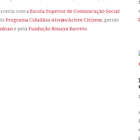
d
parceria com a
Escola Superior de Comunicação Social
elo
Programa Cidadãos Ativ@s/Active Citizens
, gerido
enkian
e pela
Fundação Bissaya Barreto
.