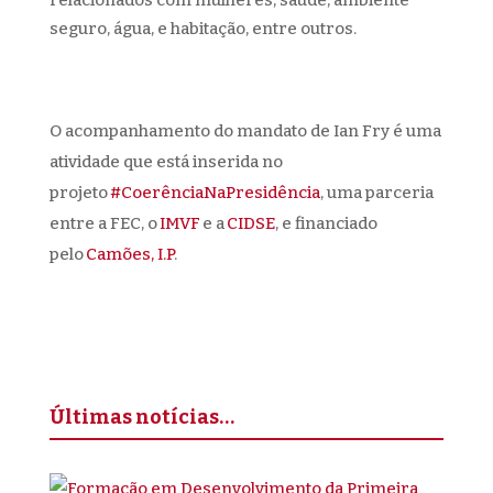
relacionados com mulheres, saúde, ambiente
seguro, água, e habitação, entre outros.
O acompanhamento do mandato de Ian Fry é uma
atividade que
está inserida no
projeto
#CoerênciaNaPresidência
, uma parceria
entre a FEC, o
IMVF
e a
CIDSE
, e financiado
pelo
Camões, I.P
.
Últimas notícias…