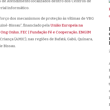
 de Atendimento localizados dentro dos Centros de
rial informático.
Reforço dos mecanismos de proteção às vítimas de VBG
iné-Bissau”, financiado pela
União Europeia na
 Ong Onlus
,
FEC | Fundação Fé e Cooperação
,
ENGIM
riança (AMIC), nas regiões de Bafatá, Gabú, Quínara,
e Bissau.