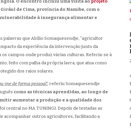
ngola. O encontro incluiu uma visita ao
projeto
 Girául de Cima, província do Namibe, com o
a vulnerabilidade à insegurança alimentar e
s palavras que Abílio Somaquesendje, “agricultor
impacto da experiência da intervenção junto da
ou os campos onde produz várias culturas. Referia-se à
nto, feito com palha da própria lavra, que atua como
tegido dos raios solares.
u-me de forma pessoal”
,
referiu Somaquesendje
rtuguês
como as técnicas aprendidas, ao longo de
ermitir aumentar a produção e a qualidade dos
 foi central no MA TUNINGI. Depois de testadas as
de acompanhar outros agricultores, facilitando a