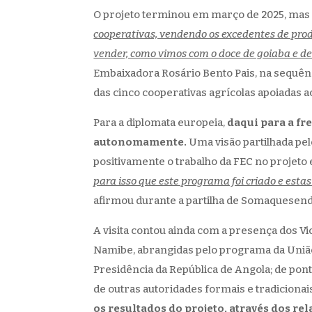
O projeto terminou em março de 2025, mas 
cooperativas, vendendo os excedentes de pr
vender, como vimos com o doce de goiaba e d
Embaixadora Rosário Bento Pais, na sequênci
das cinco cooperativas agrícolas apoiadas ao
Para a diplomata europeia,
daqui para a fr
autonomamente.
Uma visão partilhada pel
positivamente o trabalho da FEC no projeto 
para isso que este programa foi criado e esta
afirmou durante a partilha de Somaquesend
A visita contou ainda com a presença dos V
Namibe, abrangidas pelo programa da União 
Presidência da República de Angola; de pont
de outras autoridades formais e tradicionai
os resultados do projeto, através dos rel