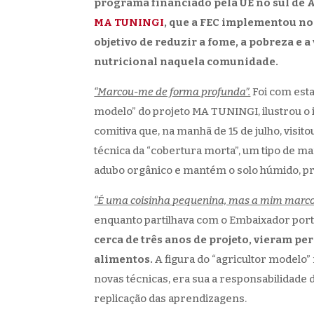
programa financiado pela UE no sul de A
MA TUNINGI
, que a FEC implementou no
objetivo de reduzir a fome, a pobreza e 
nutricional naquela comunidade.
“Marcou-me de forma profunda”.
Foi com esta
modelo” do projeto MA TUNINGI, ilustrou o 
comitiva que, na manhã de 15 de julho, visit
técnica da “cobertura morta”, um tipo de ma
adubo orgânico e mantém o solo húmido, pro
“É uma coisinha pequenina, mas a mim marco
enquanto partilhava com o Embaixador po
cerca de três anos de projeto, vieram p
alimentos.
A figura do “agricultor modelo”
novas técnicas, era sua a responsabilidade 
replicação das aprendizagens.