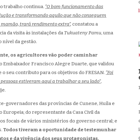
d
o trabalho continua.
“O bom funcionamento das
odução e transformando aquilo que não conseguem
e mamão, trará rendimento extra”
,
constatou a
a da visita às instalações da
Tukuateny Pamu
, uma
 nível da gestão.
ente, os agricultores vão poder caminhar
o Embaixador Francisco Alegre Duarte, que validou
e o seu contributo para os objetivos do FRESAN.
“Foi
s pessoas estiveram aqui a trabalhar a seu lado”
,
je.
ice-governadores das províncias de Cunene, Huíla e
Europeia; do representante da Casa Civil da
os focais de vários ministérios do governo central; e
s.
Todos tiveram a oportunidade de testemunhar
atos e da vivência dos seus protagonistas.