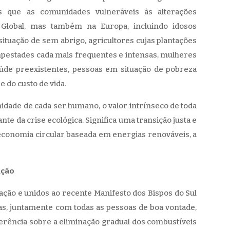
 que as comunidades vulneráveis ​​às alterações
 Global, mas também na Europa, incluindo idosos
situação de sem abrigo, agricultores cujas plantações
mpestades cada mais frequentes e intensas, mulheres
úde preexistentes, pessoas em situação de pobreza
e do custo de vida.
gnidade de cada ser humano, o valor intrínseco de toda
te da crise ecológica. Significa uma transição justa e
economia circular baseada em energias renováveis, a
ação
iação e unidos ao recente Manifesto dos Bispos do Sul
ias, juntamente com todas as pessoas de boa vontade,
erência sobre a eliminação gradual dos combustíveis