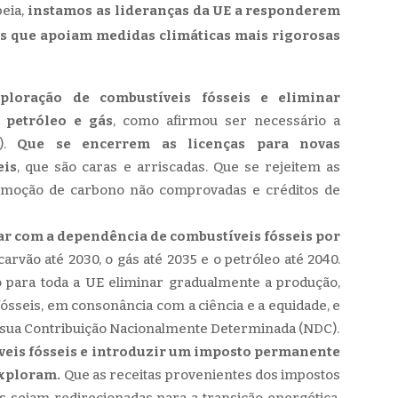
eia,
instamos as lideranças da UE a responderem
s que apoiam medidas climáticas mais rigorosas
ploração de combustíveis fósseis e eliminar
 petróleo e gás
, como afirmou ser necessário a
8).
Que se encerrem as licenças para novas
eis
, que são caras e arriscadas. Que se rejeitem as
remoção de carbono não comprovadas e créditos de
ar com a dependência de combustíveis fósseis por
rvão até 2030, o gás até 2035 e o petróleo até 2040.
para toda a UE eliminar gradualmente a produção,
sseis, em consonância com a ciência e a equidade, e
sua Contribuição Nacionalmente Determinada (NDC).
veis fósseis e introduzir um imposto permanente
exploram.
Que as receitas provenientes dos impostos
s sejam redirecionadas para a transição energética,