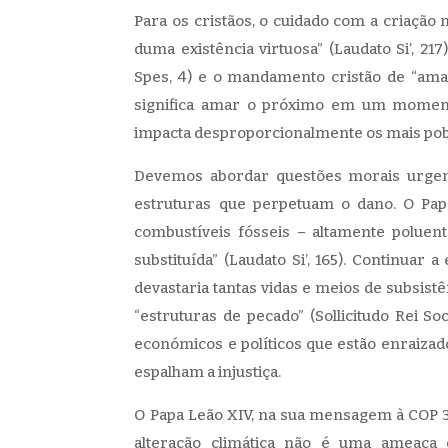
Para os cristãos, o cuidado com a criação 
duma existência virtuosa” (Laudato Si’, 217
Spes, 4) e o mandamento cristão de “amar
significa amar o próximo em um momento
impacta desproporcionalmente os mais po
Devemos abordar questões morais urgent
estruturas que perpetuam o dano. O Papa
combustíveis fósseis – altamente poluen
substituída” (Laudato Si’, 165). Continuar
devastaria tantas vidas e meios de subsistê
“estruturas de pecado” (Sollicitudo Rei Soc
económicos e políticos que estão enraizado
espalham a injustiça.
O Papa Leão XIV, na sua mensagem à COP 30
alteração climática não é uma ameaça 