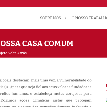
SOBRE NÓS
O NOSSO TRABALH
 NOSSA CASA COMUM
jeto Volta Atrás
 globais destacam, mais uma vez, a vulnerabilidade do
a (UE) para que seja fiel aos seus valores fundadores
reitos humanos, e estabeleça metas corajosas para
Exigimos ações climáticas justas que protejam
ntam os direitos das gerações futuras, incluindo a