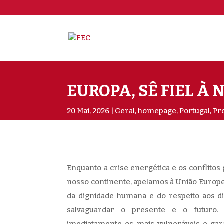
EUROPA, SÊ FIEL À
20 Mai, 2026
Geral
,
homepage
,
Portugal
,
Pro
​Enquanto a crise energética e os conflitos
nosso continente, apelamos à União Europei
da dignidade humana e do respeito aos di
salvaguardar o presente e o futuro. 
imediatamente os mais vulneráveis e gara