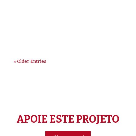
conseguiu retirar a fé, a esperança e a
vontade de partilhar dos voluntários
missionários. Se em 2020 alguns tiveram de
regressar, mantendo-se em missão no seu
próprio país, em 2021 os...
« Older Entries
APOIE ESTE PROJETO