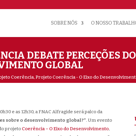
SOBRE NÓS
O NOSSO TRABALH
RÊNCIA DEBATE PERCEÇÕES D
LVIMENTO GLOBAL
ojeto Coerência
,
Projeto Coerência - O Eixo do Desenvolvimen
10h30 e as 12h30, a FNAC Alfragide será palco da
es sobre o desenvolvimento global?”
. Um evento
 do projeto
Coerência – O Eixo do Desenvolvimento
,