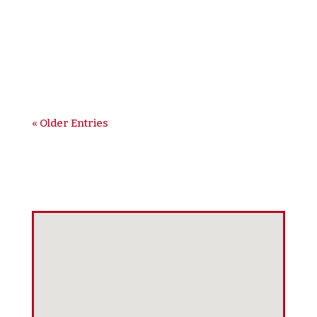
Desenvolvimento Sustentável duplicou para
4 mil milhões de dólares. Dívida e injustiça
fiscal sufoca países mais pobres: dois terços
dos países de...
« Older Entries