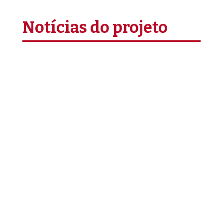
Notícias do projeto
A Associação de Escritores da Guiné-Bissau,
no âmbito do projeto “Cultura i nô balur”, em
parceria com a FEC, lançou o livro “Sons da
Tradição”, um registo da tradição musical de
três etnias da Guiné‑Bissau: manjacos,