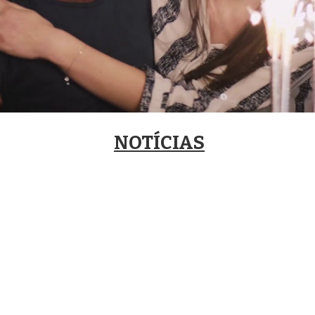
NOTÍCIAS
laborador da FEC - Fundação Fé e CooperaçãoHá pouco tempo 
visto de visita ao Reino Unido. Perguntavam-lhe coisas como “E