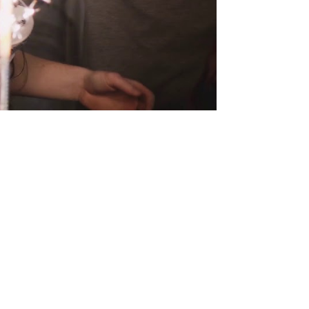
estive a ajudar uma amiga moçambicana,
m que países esteve nos últimos...