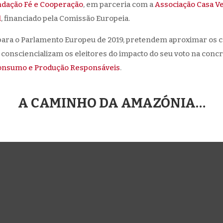
ndação Fé e Cooperação
, em parceria com a
Associação Casa V
l
, financiado pela Comissão Europeia.
es para o Parlamento Europeu de 2019, pretendem aproximar os 
nsciencializam os eleitores do impacto do seu voto na concr
Consumo e Produção Responsáveis
.
A CAMINHO DA AMAZÓNIA…