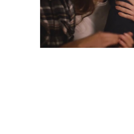
O Rapto da EuropaPor: Pedro Franco, Co
residente em Portugal, a preparar o seu 