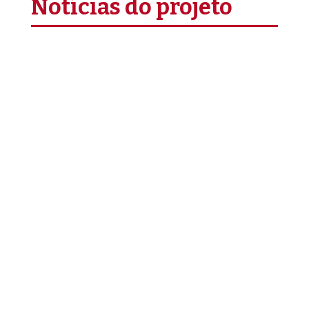
Notícias do projeto
Este Luso Fonias é dedicado a um projeto
que dá mais poder às adolescentes e jovens
de Moçambique, apostando na educação e
na liderança pelo serviço. Chama-se Girl
Move (Muve) e surgiu em Nampula, no norte
de Moçambique, para contrariar as
estatísticas sobre o número de raparigas
que abandona a escola precocemente. O