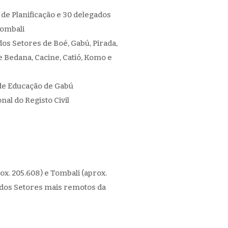
de Planificação e 30 delegados
Tombali
s Setores de Boé, Gabú, Pirada,
e Bedana, Cacine, Catió, Komo e
 de Educação de Gabú
al do Registo Civil
s
x. 205.608) e Tombali (aprox.
s dos Setores mais remotos da