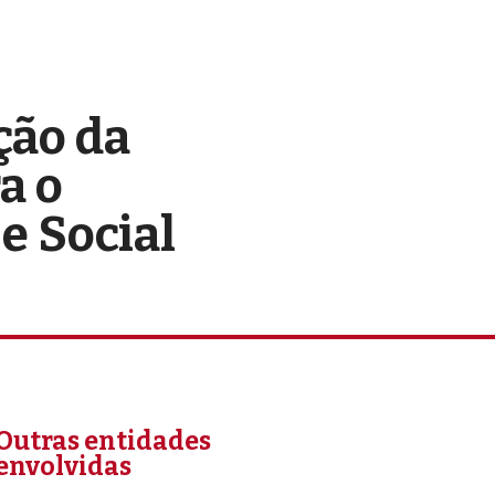
ção da
a o
e Social
Outras entidades
envolvidas