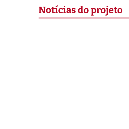
Notícias do projeto
Teve lugar, no dia 2 de julho, em Bissa
operacionalização do registo civil na Gu